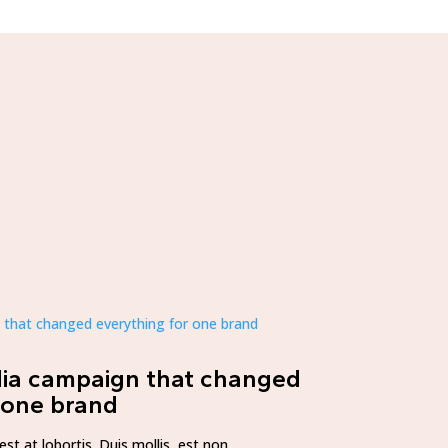
dia campaign that changed
 one brand
st at lobortis. Duis mollis, est non