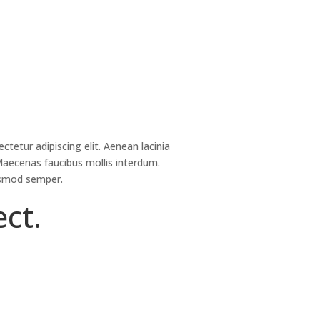
tetur adipiscing elit. Aenean lacinia
aecenas faucibus mollis interdum.
uismod semper.
ct.