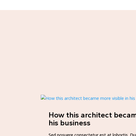
How this architect becam
his business
Sed posuere consectetur est at lobortis. Dui