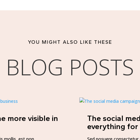
YOU MIGHT ALSO LIKE THESE
BLOG POSTS
e more visible in
The social me
everything for
s mollis, est non
Sed posuere consectetur e